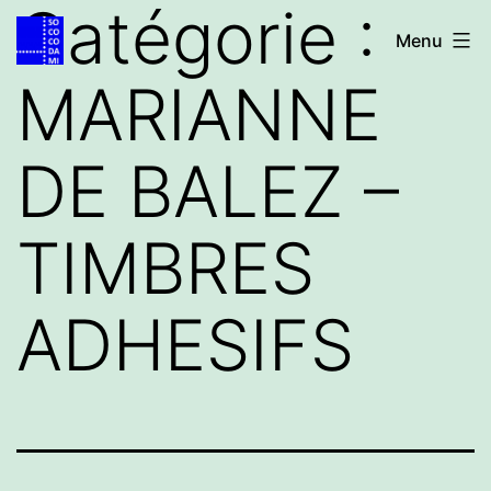
Catégorie :
Aller
Accueil
Menu
au
MARIANNE
contenu
DE BALEZ –
TIMBRES
ADHESIFS