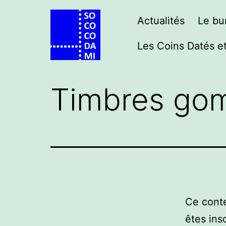
Aller
Actualités
Le bu
au
contenu
Les Coins Datés et
Accueil
Timbres gom
Ce conte
êtes ins