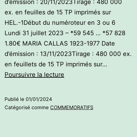
d’émission : 20/11/2023Tirage : 480 000
ex. en feuilles de 15 TP imprimés sur
HEL.-1Début du numéroteur en 3 ou 6
Lundi 31 juillet 2023 – *59 545 … *57 828
1.80€ MARIA CALLAS 1923-1977 Date
d’émission : 13/11/2023Tirage : 480 000 ex.
en feuillets de 15 TP imprimés sur…
Commémoratifs
Poursuivre la lecture
2023
–
Publié le
01/01/2024
Second
Catégorisé comme
COMMEMORATIFS
semestre