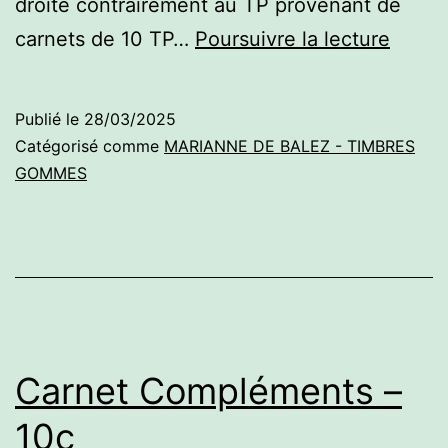
droite contrairement au TP provenant de
Timbr
carnets de 10 TP…
Poursuivre la lecture
gomm
–
Publié le
28/03/2025
10c
Catégorisé comme
MARIANNE DE BALEZ - TIMBRES
GOMMES
Carnet Compléments –
10c