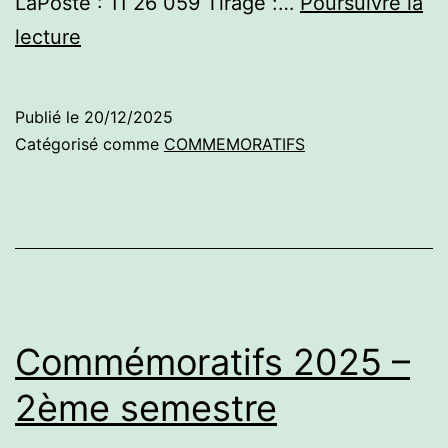
LaPoste : 11 26 059 Tirage :…
Poursuivre la
Commémoratifs
lecture
2026
–
Publié le
20/12/2025
1er
Catégorisé comme
COMMEMORATIFS
semestre
Commémoratifs 2025 –
2ème semestre