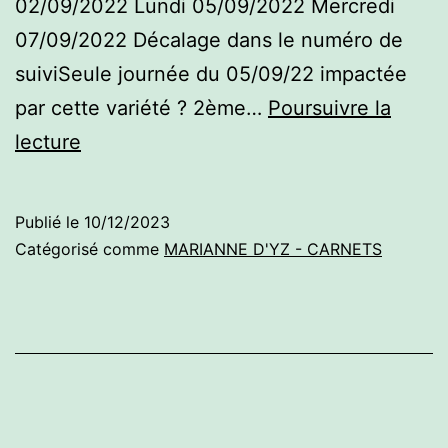
02/09/2022 Lundi 05/09/2022 Mercredi
07/09/2022 Décalage dans le numéro de
suiviSeule journée du 05/09/22 impactée
par cette variété ? 2ème…
Poursuivre la
Carnet
lecture
de
guichet
Publié le
10/12/2023
–
Catégorisé comme
MARIANNE D'YZ - CARNETS
Services
Plus